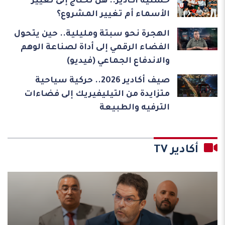
حسنية أكادير.. هل تحتاج إلى تغيير
الأسماء أم تغيير المشروع؟
الهجرة نحو سبتة ومليلية.. حين يتحول
الفضاء الرقمي إلى أداة لصناعة الوهم
والاندفاع الجماعي (فيديو)
صيف أكادير 2026.. حركية سياحية
متزايدة من التيليفيريك إلى فضاءات
الترفيه والطبيعة
أكادير TV