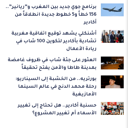
برنامج جوي جديد بين المغرب و”ريانير”..
156 خطاً و5 خطوط جديدة انطلاقاً من
أكادير
أشنكلي يشهد توقيع اتفاقية مغربية
تشادية بأكادير لتكوين 100 شاب في
ريادة الأعمال
العثور على جثة شاب في ظروف غامضة
بمدينة طاطا والأمن يفتح تحقيقاً
بورتريه.. من الخشبة إلى السيناريو:
رحلة محمد الدنج في عالم السينما
الأمازيغية
حسنية أكادير.. هل تحتاج إلى تغيير
الأسماء أم تغيير المشروع؟