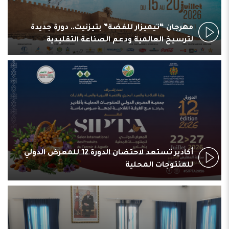
مهرجان “تيميزار للفضة” بتيزنيت.. دورة جديدة
لترسيخ العالمية ودعم الصناعة التقليدية
أكادير تستعد لاحتضان الدورة 12 للمعرض الدولي
للمنتوجات المحلية