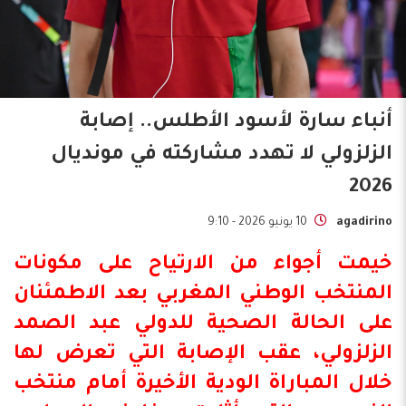
أنباء سارة لأسود الأطلس.. إصابة
الزلزولي لا تهدد مشاركته في مونديال
2026
agadirino
10 يونيو 2026 - 9:10
خيمت أجواء من الارتياح على مكونات
المنتخب الوطني المغربي
بعد الاطمئنان
على الحالة الصحية للدولي
عبد الصمد
الزلزولي
، عقب الإصابة التي تعرض لها
خلال المباراة الودية الأخيرة أمام منتخب