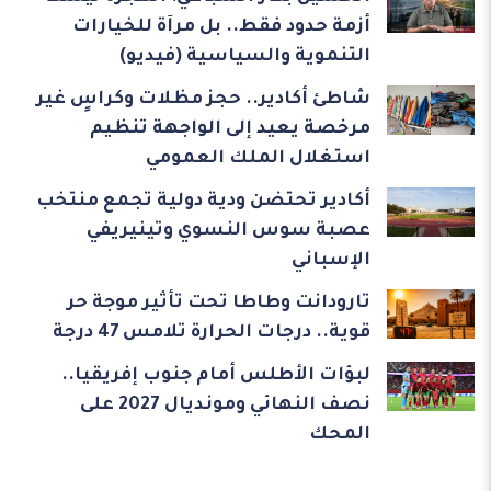
أزمة حدود فقط.. بل مرآة للخيارات
التنموية والسياسية (فيديو)
شاطئ أكادير.. حجز مظلات وكراسٍ غير
مرخصة يعيد إلى الواجهة تنظيم
استغلال الملك العمومي
أكادير تحتضن ودية دولية تجمع منتخب
عصبة سوس النسوي وتينيريفي
الإسباني
تارودانت وطاطا تحت تأثير موجة حر
قوية.. درجات الحرارة تلامس 47 درجة
لبؤات الأطلس أمام جنوب إفريقيا..
نصف النهائي ومونديال 2027 على
المحك