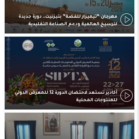
مهرجان “تيميزار للفضة” بتيزنيت.. دورة جديدة
لترسيخ العالمية ودعم الصناعة التقليدية
أكادير تستعد لاحتضان الدورة 12 للمعرض الدولي
للمنتوجات المحلية