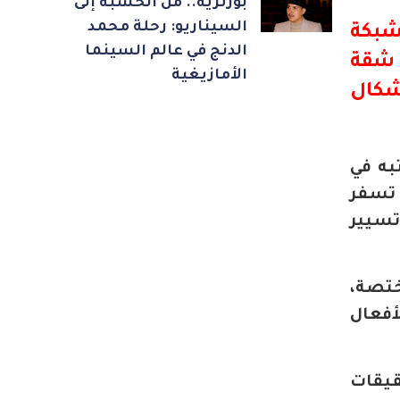
بورتريه.. من الخشبة إلى
السيناريو: رحلة محمد
شبكة
الدنج في عالم السينما
 شقة
الأمازيغية
شكال
به في
 تسفر
تسيير
ختصة،
أفعال
قيقات