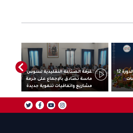
أكادير تستعد لاحتضان الدورة 12
غرفة الصناعة التقليدية لسوس
رئ
ات
ماسة تصادق بالإجماع على حزمة
جاذ
مشاريع واتفاقيات تنموية جديدة
تنز