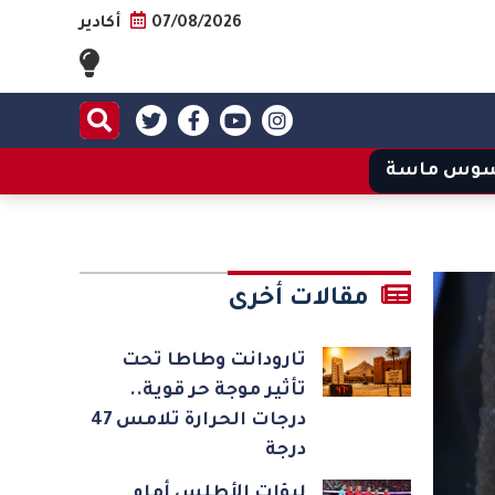
07/08/2026
أكادير
وس ماسة
مقالات أخرى
تارودانت وطاطا تحت
تأثير موجة حر قوية..
درجات الحرارة تلامس 47
درجة
لبؤات الأطلس أمام