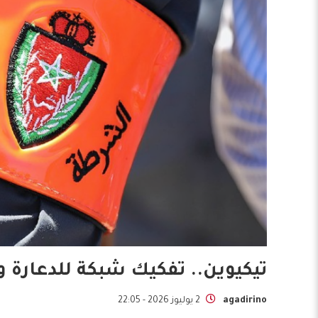
تيكيوين.. تفكيك شبكة للدعارة والوساطة وتو
agadirino
2 يوليوز 2026 - 22:05