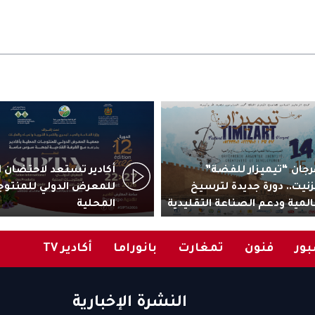
جان “تيميزار للفضة”
زنيت.. دورة جديدة لترسيخ
للمعرض الدولي للمنتوج
المية ودعم الصناعة التقليدية
المحلية
ور
فنون
تمغارت
بانوراما
أكادير TV
النشرة الإخبارية