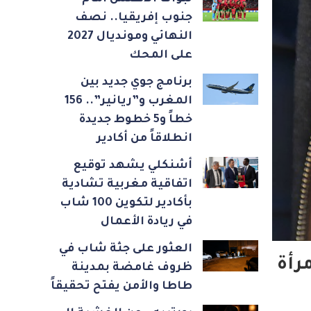
جنوب إفريقيا.. نصف
النهائي ومونديال 2027
على المحك
برنامج جوي جديد بين
المغرب و”ريانير”.. 156
خطاً و5 خطوط جديدة
انطلاقاً من أكادير
أشنكلي يشهد توقيع
اتفاقية مغربية تشادية
بأكادير لتكوين 100 شاب
في ريادة الأعمال
العثور على جثة شاب في
ظروف غامضة بمدينة
طاطا والأمن يفتح تحقيقاً