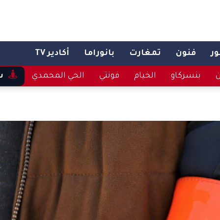
ر
فنون
تمغارت
بانوراما
أكادير TV
ن
بنسركاو
الخيام
فونتي
الحي المحمدي
س