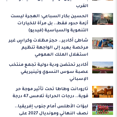
القرب
الحسين بكار السباعي: الهجرة ليست
أزمة حدود فقط.. بل مرآة للخيارات
التنموية والسياسية (فيديو)
شاطئ أكادير.. حجز مظلات وكراسٍ غير
مرخصة يعيد إلى الواجهة تنظيم
استغلال الملك العمومي
أكادير تحتضن ودية دولية تجمع منتخب
عصبة سوس النسوي وتينيريفي
الإسباني
تارودانت وطاطا تحت تأثير موجة حر
قوية.. درجات الحرارة تلامس 47 درجة
لبؤات الأطلس أمام جنوب إفريقيا..
نصف النهائي ومونديال 2027 على