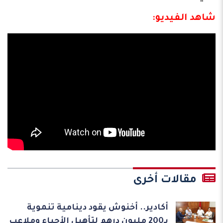
شاهد الفيديو:
مقالات أخرى
أكادير.. أخنوش يقود دينامية تنموية
بـ200 مليون درهم لتأهيل الأحياء وملاعب