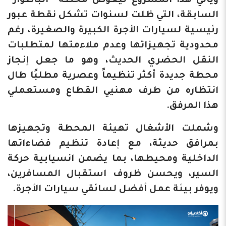
ويأتي هذا المشروع ليعوض محطة “الباطوار”
السابقة، التي ظلت لسنوات تشكل نقطة عبور
رئيسية لسيارات الأجرة الكبيرة والصغيرة، رغم
محدودية تجهيزاتها وعدم ملاءمتها لمتطلبات
النقل الحضري الحديث، وهو ما جعل إنجاز
محطة جديدة أكثر تنظيماً وعصرية مطلبًا طال
انتظاره من طرف مهنيي القطاع ومستعملي
هذا المرفق.
وشملت الأشغال تهيئة المحطة وتجهيزها
بمرافق حديثة، مع إعادة تنظيم فضاءاتها
الداخلية ومحيطها، بما يضمن انسيابية حركة
السير، ويحسن ظروف استقبال المسافرين،
ويوفر بيئة عمل أفضل لسائقي سيارات الأجرة.