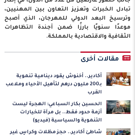
جانب حضور عارضين من عدد من الدول، في إطار
تبادل الخبرات وتعزيز التعاون بين المهنيين،
وترسيخ البعد الدولي للمهرجان، الذي أصبح
موعدًا سنويًا بارزًا ضمن أجندة التظاهرات
الثقافية والاقتصادية بالمملكة.
مقالات أخرى
أكادير.. أخنوش يقود دينامية تنموية
بـ200 مليون درهم لتأهيل الأحياء وملاعب
القرب
الحسين بكار السباعي: الهجرة ليست
أزمة حدود فقط.. بل مرآة للخيارات
التنموية والسياسية (فيديو)
شاطئ أكادير.. حجز مظلات وكراسٍ غير