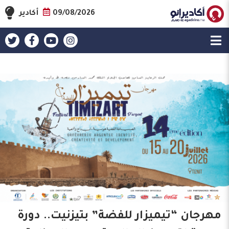
09/08/2026
أكادير
مهرجان “تيميزار للفضة” بتيزنيت.. دورة