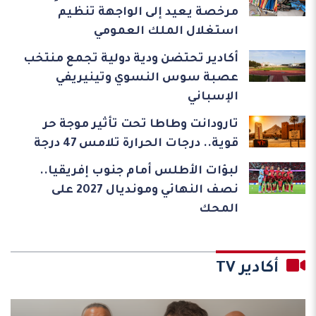
مرخصة يعيد إلى الواجهة تنظيم
استغلال الملك العمومي
أكادير تحتضن ودية دولية تجمع منتخب
عصبة سوس النسوي وتينيريفي
الإسباني
تارودانت وطاطا تحت تأثير موجة حر
قوية.. درجات الحرارة تلامس 47 درجة
لبؤات الأطلس أمام جنوب إفريقيا..
نصف النهائي ومونديال 2027 على
المحك
أكادير TV