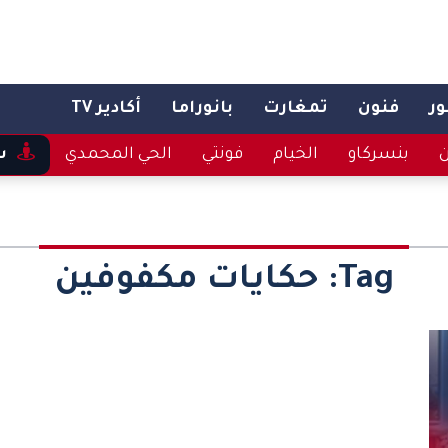
ر
فنون
تمغارت
بانوراما
أكادير TV
ن
بنسركاو
الخيام
فونتي
الحي المحمدي
س
Tag:
حكايات مكفوفين