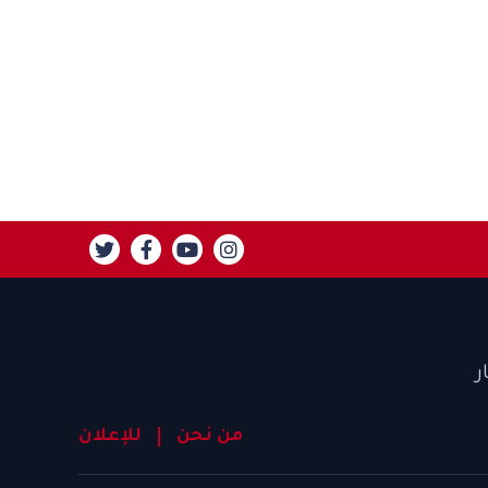
ر
من نحن
للإعلان