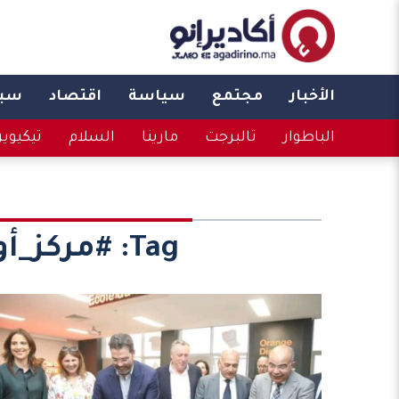
الأخبار
مجتمع
سياسة
اقتصاد
سبو
الباطوار
تالبرجت
مارينا
السلام
تيكيوي
Tag:
#مركز_أ