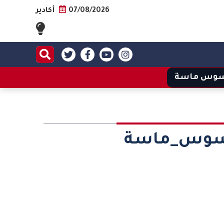
07/08/2026
أكادير
وس ماسة
ة_سوس_ماسة