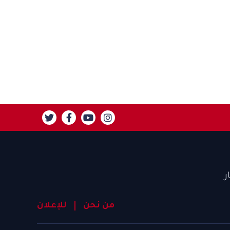
ر
من نحن
للإعلان