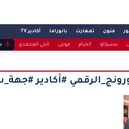
ر
فنون
تمغارت
بانوراما
أكادير TV
ن
بنسركاو
الخيام
فونتي
الحي المحمدي
س
ورونج_الرقمي #أكادير #جه