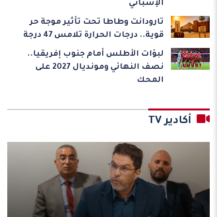
الإسباني
تارودانت وطاطا تحت تأثير موجة حر
قوية.. درجات الحرارة تلامس 47 درجة
لبؤات الأطلس أمام جنوب إفريقيا..
نصف النهائي ومونديال 2027 على
المحك
أكادير TV