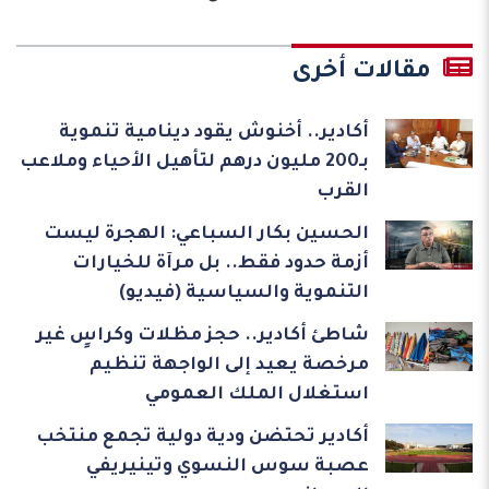
مقالات أخرى
أكادير.. أخنوش يقود دينامية تنموية
بـ200 مليون درهم لتأهيل الأحياء وملاعب
القرب
الحسين بكار السباعي: الهجرة ليست
أزمة حدود فقط.. بل مرآة للخيارات
التنموية والسياسية (فيديو)
شاطئ أكادير.. حجز مظلات وكراسٍ غير
مرخصة يعيد إلى الواجهة تنظيم
استغلال الملك العمومي
أكادير تحتضن ودية دولية تجمع منتخب
عصبة سوس النسوي وتينيريفي